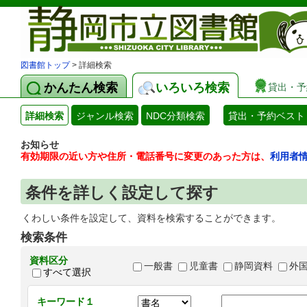
図書館トップ
> 詳細検索
かんたん検索
いろいろ検索
貸出・予
詳細検索
ジャンル検索
NDC分類検索
貸出・予約ベスト
お知らせ
有効期限の近い方や住所・電話番号に変更のあった方は、
利用者
条件を詳しく設定して探す
くわしい条件を設定して、資料を検索することができます。
検索条件
資料区分
一般書
児童書
静岡資料
外
すべて選択
キーワード１