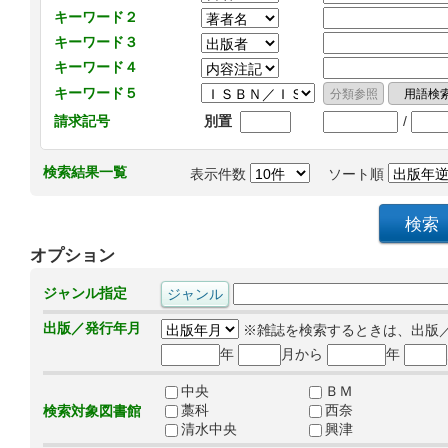
キーワード２
キーワード３
キーワード４
キーワード５
/
請求記号
別置
検索結果一覧
表示件数
ソート順
オプション
ジャンル指定
出版／発行年月
※雑誌を検索するときは、出版
年
月から
年
中央
ＢＭ
藁科
西奈
検索対象図書館
清水中央
興津