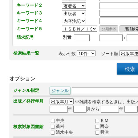
キーワード２
キーワード３
キーワード４
キーワード５
/
請求記号
別置
検索結果一覧
表示件数
ソート順
オプション
ジャンル指定
出版／発行年月
※雑誌を検索するときは、出版
年
月から
年
中央
ＢＭ
藁科
西奈
検索対象図書館
清水中央
興津