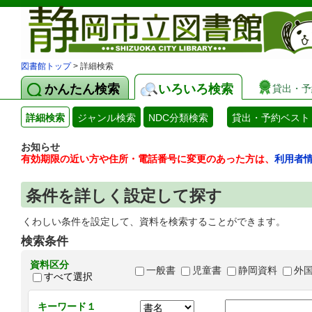
図書館トップ
> 詳細検索
かんたん検索
いろいろ検索
貸出・予
詳細検索
ジャンル検索
NDC分類検索
貸出・予約ベスト
お知らせ
有効期限の近い方や住所・電話番号に変更のあった方は、
利用者
条件を詳しく設定して探す
くわしい条件を設定して、資料を検索することができます。
検索条件
資料区分
一般書
児童書
静岡資料
外
すべて選択
キーワード１