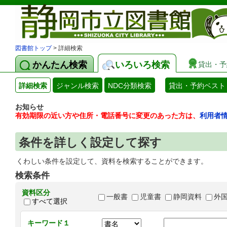
図書館トップ
> 詳細検索
かんたん検索
いろいろ検索
貸出・予
詳細検索
ジャンル検索
NDC分類検索
貸出・予約ベスト
お知らせ
有効期限の近い方や住所・電話番号に変更のあった方は、
利用者
条件を詳しく設定して探す
くわしい条件を設定して、資料を検索することができます。
検索条件
資料区分
一般書
児童書
静岡資料
外
すべて選択
キーワード１