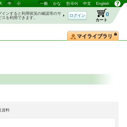
大
中
小
一般
かな
한국어
中文
English
0
グインすると利用状況の確認等のサ
ビスを利用できます。
カート
マイライブラリ
祉資料