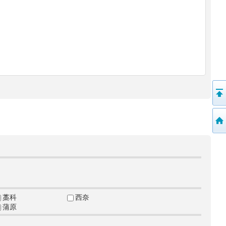
藁科
西奈
蒲原