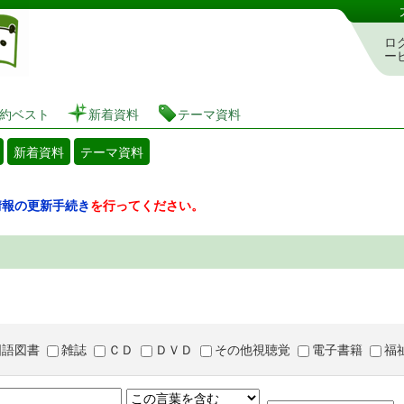
図書館 蔵書検索・予約システム
ロ
ー
約ベスト
新着資料
テーマ資料
新着資料
テーマ資料
情報の更新手続き
を行ってください。
国語図書
雑誌
ＣＤ
ＤＶＤ
その他視聴覚
電子書籍
福