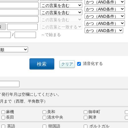
/
～で始まる
清音化する
／発行年月は空欄にしてください。
月まで（西暦、半角数字）
麻機
美和
御幸町
長田
清水中央
興津
英語
韓国語
ポルトガル