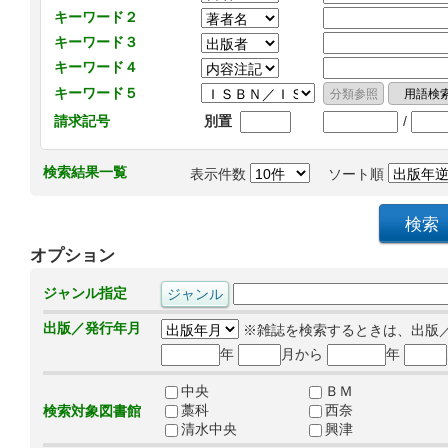
キーワード２
キーワード３
キーワード４
キーワード５
/
請求記号
別置
検索結果一覧
表示件数
ソート順
オプション
ジャンル指定
出版／発行年月
※雑誌を検索するときは、出版
年
月から
年
中央
ＢＭ
藁科
西奈
検索対象図書館
清水中央
興津