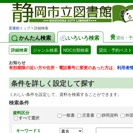
図書館トップ
> 詳細検索
かんたん検索
いろいろ検索
貸出・予
詳細検索
ジャンル検索
NDC分類検索
貸出・予約ベスト
お知らせ
有効期限の近い方や住所・電話番号に変更のあった方は、
利用者
条件を詳しく設定して探す
くわしい条件を設定して、資料を検索することができます。
検索条件
資料区分
一般書
児童書
静岡資料
外
すべて選択
キーワード１