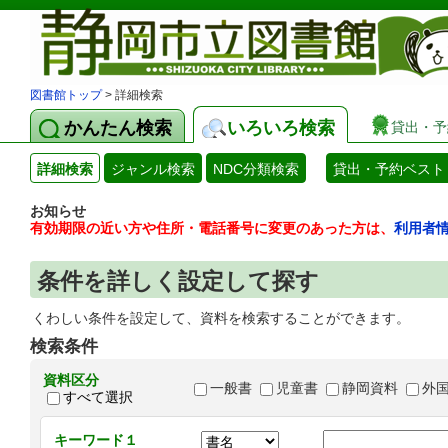
図書館トップ
> 詳細検索
かんたん検索
いろいろ検索
貸出・予
詳細検索
ジャンル検索
NDC分類検索
貸出・予約ベスト
お知らせ
有効期限の近い方や住所・電話番号に変更のあった方は、
利用者
条件を詳しく設定して探す
くわしい条件を設定して、資料を検索することができます。
検索条件
資料区分
一般書
児童書
静岡資料
外
すべて選択
キーワード１