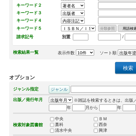
キーワード２
キーワード３
キーワード４
キーワード５
/
請求記号
別置
検索結果一覧
表示件数
ソート順
オプション
ジャンル指定
出版／発行年月
※雑誌を検索するときは、出版
年
月から
年
中央
ＢＭ
藁科
西奈
検索対象図書館
清水中央
興津