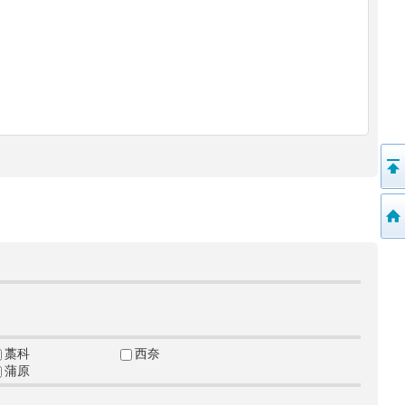
藁科
西奈
蒲原