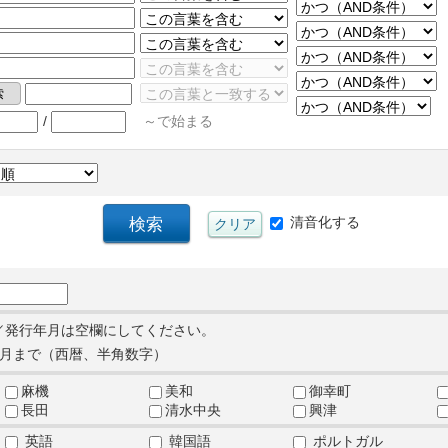
/
～で始まる
清音化する
／発行年月は空欄にしてください。
月まで（西暦、半角数字）
麻機
美和
御幸町
長田
清水中央
興津
英語
韓国語
ポルトガル