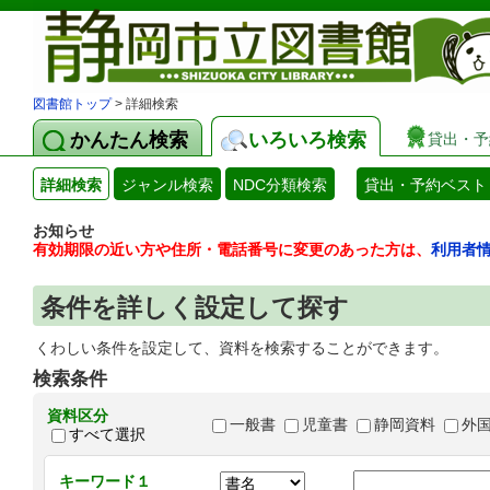
図書館トップ
> 詳細検索
かんたん検索
いろいろ検索
貸出・予
詳細検索
ジャンル検索
NDC分類検索
貸出・予約ベスト
お知らせ
有効期限の近い方や住所・電話番号に変更のあった方は、
利用者
条件を詳しく設定して探す
くわしい条件を設定して、資料を検索することができます。
検索条件
資料区分
一般書
児童書
静岡資料
外
すべて選択
キーワード１