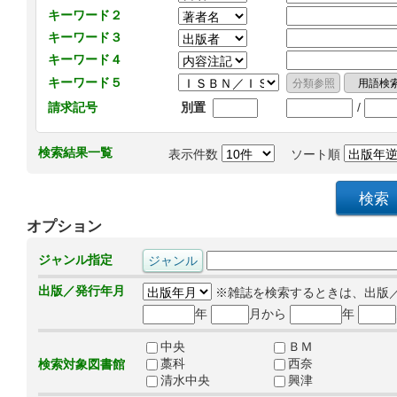
キーワード２
キーワード３
キーワード４
キーワード５
/
請求記号
別置
検索結果一覧
表示件数
ソート順
オプション
ジャンル指定
出版／発行年月
※雑誌を検索するときは、出版
年
月から
年
中央
ＢＭ
藁科
西奈
検索対象図書館
清水中央
興津