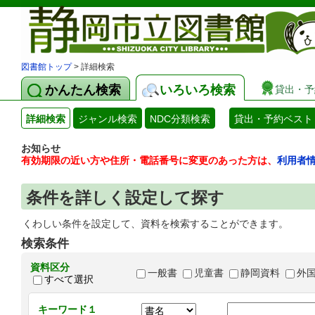
図書館トップ
> 詳細検索
かんたん検索
いろいろ検索
貸出・予
詳細検索
ジャンル検索
NDC分類検索
貸出・予約ベスト
お知らせ
有効期限の近い方や住所・電話番号に変更のあった方は、
利用者
条件を詳しく設定して探す
くわしい条件を設定して、資料を検索することができます。
検索条件
資料区分
一般書
児童書
静岡資料
外
すべて選択
キーワード１