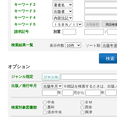
キーワード２
キーワード３
キーワード４
キーワード５
/
請求記号
別置
検索結果一覧
表示件数
ソート順
オプション
ジャンル指定
出版／発行年月
※雑誌を検索するときは、出版
年
月から
年
中央
ＢＭ
藁科
西奈
検索対象図書館
清水中央
興津