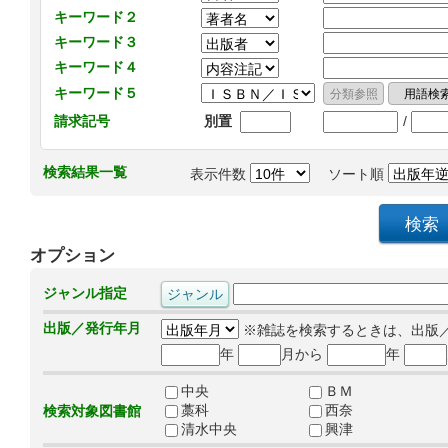
キーワード２
キーワード３
キーワード４
キーワード５
/
請求記号
別置
検索結果一覧
表示件数
ソート順
オプション
ジャンル指定
出版／発行年月
※雑誌を検索するときは、出版
年
月から
年
中央
ＢＭ
藁科
西奈
検索対象図書館
清水中央
興津