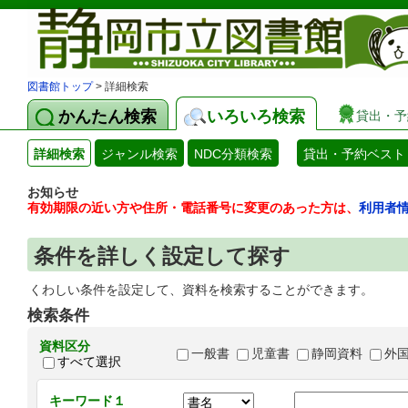
図書館トップ
> 詳細検索
かんたん検索
いろいろ検索
貸出・予
詳細検索
ジャンル検索
NDC分類検索
貸出・予約ベスト
お知らせ
有効期限の近い方や住所・電話番号に変更のあった方は、
利用者
条件を詳しく設定して探す
くわしい条件を設定して、資料を検索することができます。
検索条件
資料区分
一般書
児童書
静岡資料
外
すべて選択
キーワード１