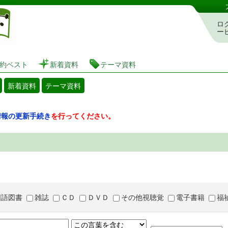
図書館 蔵書検索・予約システム
ロ
ー
約ベスト
新着資料
テーマ資料
新着資料
テーマ資料
情報の更新手続き
を行ってください。
国語図書
雑誌
ＣＤ
ＤＶＤ
その他視聴覚
電子書籍
福