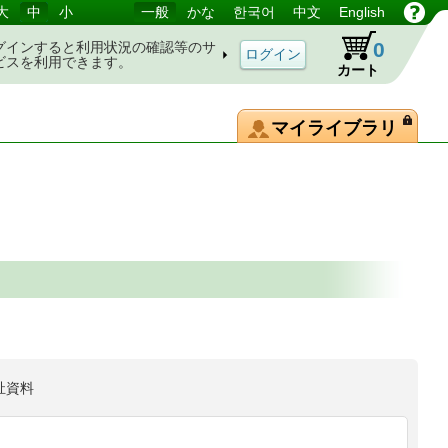
大
中
小
一般
かな
한국어
中文
English
0
グインすると利用状況の確認等のサ
ビスを利用できます。
カート
マイライブラリ
祉資料