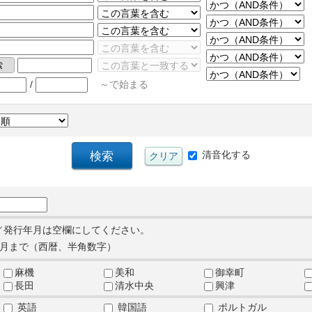
/
～で始まる
清音化する
／発行年月は空欄にしてください。
月まで（西暦、半角数字）
麻機
美和
御幸町
長田
清水中央
興津
英語
韓国語
ポルトガル