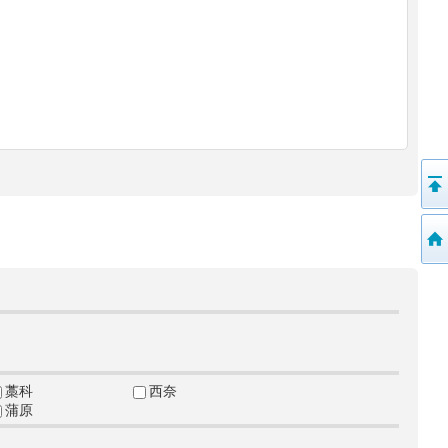
藁科
西奈
蒲原