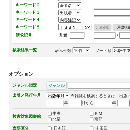
キーワード２
キーワード３
キーワード４
キーワード５
/
請求記号
別置
検索結果一覧
表示件数
ソート順
オプション
ジャンル指定
出版／発行年月
※雑誌を検索するときは、出版
年
月から
年
中央
ＢＭ
検索対象図書館
北部
南部
日本語
中国語
言語区分