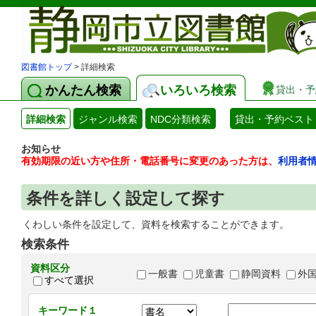
図書館トップ
> 詳細検索
かんたん検索
いろいろ検索
貸出・予
詳細検索
ジャンル検索
NDC分類検索
貸出・予約ベスト
お知らせ
有効期限の近い方や住所・電話番号に変更のあった方は、
利用者
条件を詳しく設定して探す
くわしい条件を設定して、資料を検索することができます。
検索条件
資料区分
一般書
児童書
静岡資料
外
すべて選択
キーワード１