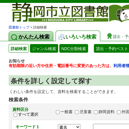
図書館トップ
> 詳細検索
かんたん検索
いろいろ検索
貸出・予
詳細検索
ジャンル検索
NDC分類検索
貸出・予約ベスト
お知らせ
有効期限の近い方や住所・電話番号に変更のあった方は、
利用者
条件を詳しく設定して探す
くわしい条件を設定して、資料を検索することができます。
検索条件
資料区分
一般書
児童書
静岡資料
外
すべて選択
キーワード１