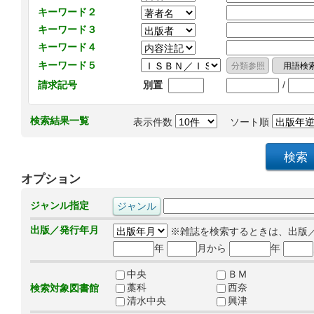
キーワード２
キーワード３
キーワード４
キーワード５
/
請求記号
別置
検索結果一覧
表示件数
ソート順
オプション
ジャンル指定
出版／発行年月
※雑誌を検索するときは、出版
年
月から
年
中央
ＢＭ
藁科
西奈
検索対象図書館
清水中央
興津