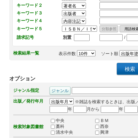
キーワード２
キーワード３
キーワード４
キーワード５
/
請求記号
別置
検索結果一覧
表示件数
ソート順
オプション
ジャンル指定
出版／発行年月
※雑誌を検索するときは、出版
年
月から
年
中央
ＢＭ
藁科
西奈
検索対象図書館
清水中央
興津