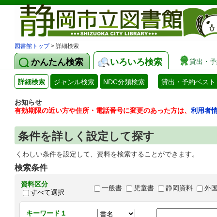
図書館トップ
> 詳細検索
かんたん検索
いろいろ検索
貸出・予
詳細検索
ジャンル検索
NDC分類検索
貸出・予約ベスト
お知らせ
有効期限の近い方や住所・電話番号に変更のあった方は、
利用者
条件を詳しく設定して探す
くわしい条件を設定して、資料を検索することができます。
検索条件
資料区分
一般書
児童書
静岡資料
外
すべて選択
キーワード１