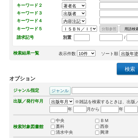
キーワード２
キーワード３
キーワード４
キーワード５
/
請求記号
別置
検索結果一覧
表示件数
ソート順
オプション
ジャンル指定
出版／発行年月
※雑誌を検索するときは、出版
年
月から
年
中央
ＢＭ
藁科
西奈
検索対象図書館
清水中央
興津