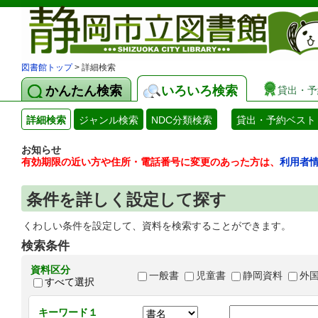
図書館トップ
> 詳細検索
かんたん検索
いろいろ検索
貸出・予
詳細検索
ジャンル検索
NDC分類検索
貸出・予約ベスト
お知らせ
有効期限の近い方や住所・電話番号に変更のあった方は、
利用者
条件を詳しく設定して探す
くわしい条件を設定して、資料を検索することができます。
検索条件
資料区分
一般書
児童書
静岡資料
外
すべて選択
キーワード１