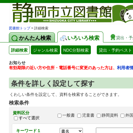
図書館トップ
> 詳細検索
かんたん検索
いろいろ検索
貸出・予
詳細検索
ジャンル検索
NDC分類検索
貸出・予約ベスト
お知らせ
有効期限の近い方や住所・電話番号に変更のあった方は、
利用者
条件を詳しく設定して探す
くわしい条件を設定して、資料を検索することができます。
検索条件
資料区分
一般書
児童書
静岡資料
外
すべて選択
キーワード１