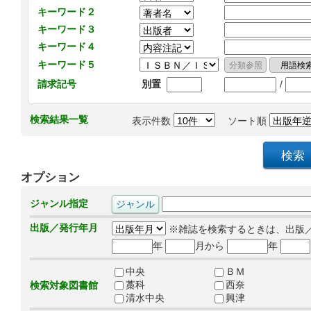
キーワード２
キーワード３
キーワード４
キーワード５
/
請求記号
別置
検索結果一覧
表示件数
ソート順
オプション
ジャンル指定
出版／発行年月
※雑誌を検索するときは、出版
年
月から
年
中央
ＢＭ
藁科
西奈
検索対象図書館
清水中央
興津