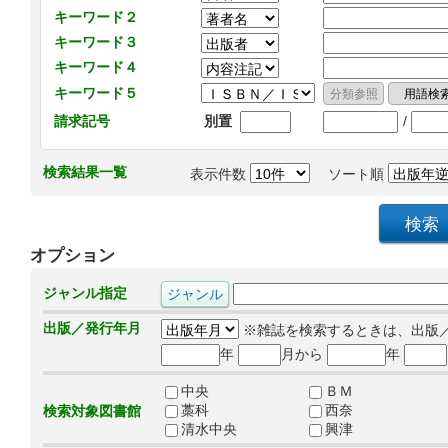
キーワード２
キーワード３
キーワード４
キーワード５
/
請求記号
別置
検索結果一覧
表示件数
ソート順
オプション
ジャンル指定
出版／発行年月
※雑誌を検索するときは、出版
年
月から
年
中央
ＢＭ
藁科
西奈
検索対象図書館
清水中央
興津