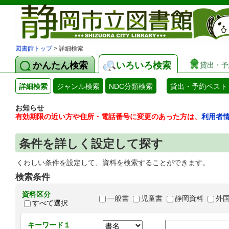
図書館トップ
> 詳細検索
かんたん検索
いろいろ検索
貸出・予
詳細検索
ジャンル検索
NDC分類検索
貸出・予約ベスト
お知らせ
有効期限の近い方や住所・電話番号に変更のあった方は、
利用者
条件を詳しく設定して探す
くわしい条件を設定して、資料を検索することができます。
検索条件
資料区分
一般書
児童書
静岡資料
外
すべて選択
キーワード１