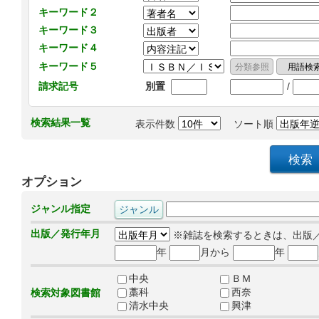
キーワード２
キーワード３
キーワード４
キーワード５
/
請求記号
別置
検索結果一覧
表示件数
ソート順
オプション
ジャンル指定
出版／発行年月
※雑誌を検索するときは、出版
年
月から
年
中央
ＢＭ
藁科
西奈
検索対象図書館
清水中央
興津