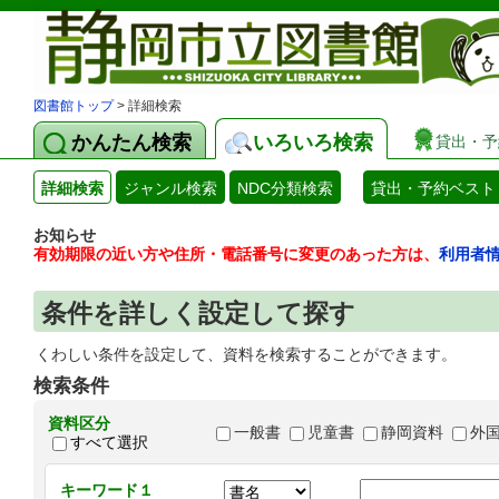
図書館トップ
> 詳細検索
かんたん検索
いろいろ検索
貸出・予
詳細検索
ジャンル検索
NDC分類検索
貸出・予約ベスト
お知らせ
有効期限の近い方や住所・電話番号に変更のあった方は、
利用者
条件を詳しく設定して探す
くわしい条件を設定して、資料を検索することができます。
検索条件
資料区分
一般書
児童書
静岡資料
外
すべて選択
キーワード１