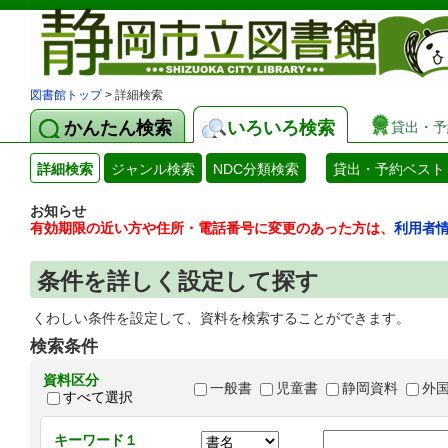
図書館トップ
> 詳細検索
かんたん検索
いろいろ検索
貸出・予
詳細検索
ジャンル検索
NDC分類検索
貸出・予約ベスト
お知らせ
有効期限の近い方や住所・電話番号に変更のあった方は、
利用者
条件を詳しく設定して探す
くわしい条件を設定して、資料を検索することができます。
検索条件
資料区分
一般書
児童書
静岡資料
外
すべて選択
キーワード１