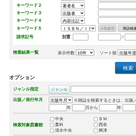
キーワード２
キーワード３
キーワード４
キーワード５
/
請求記号
別置
検索結果一覧
表示件数
ソート順
オプション
ジャンル指定
出版／発行年月
※雑誌を検索するときは、出版
年
月から
年
中央
ＢＭ
藁科
西奈
検索対象図書館
清水中央
興津