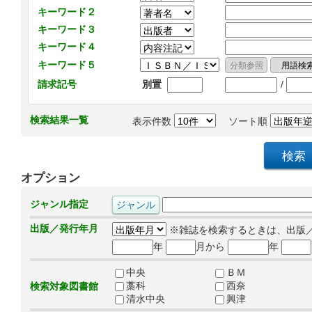
キーワード２
キーワード３
キーワード４
キーワード５
/
請求記号
別置
検索結果一覧
表示件数
ソート順
オプション
ジャンル指定
出版／発行年月
※雑誌を検索するときは、出版
年
月から
年
中央
ＢＭ
藁科
西奈
検索対象図書館
清水中央
興津