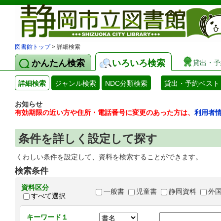
図書館トップ
> 詳細検索
かんたん検索
いろいろ検索
貸出・予
詳細検索
ジャンル検索
NDC分類検索
貸出・予約ベスト
お知らせ
有効期限の近い方や住所・電話番号に変更のあった方は、
利用者
条件を詳しく設定して探す
くわしい条件を設定して、資料を検索することができます。
検索条件
資料区分
一般書
児童書
静岡資料
外
すべて選択
キーワード１