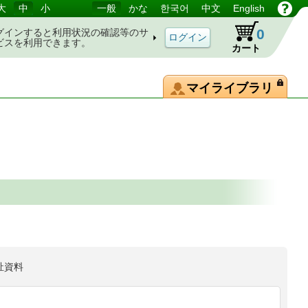
大
中
小
一般
かな
한국어
中文
English
0
グインすると利用状況の確認等のサ
ビスを利用できます。
カート
マイライブラリ
祉資料