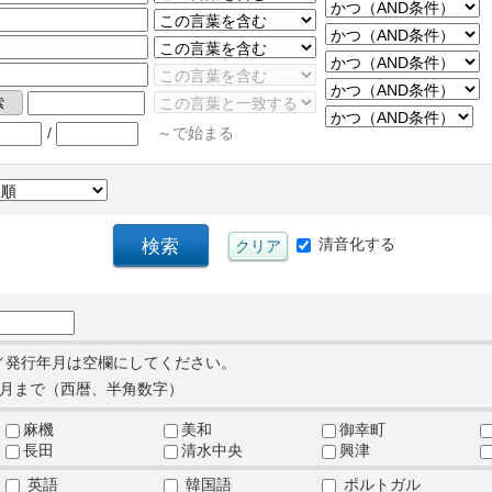
/
～で始まる
清音化する
／発行年月は空欄にしてください。
月まで（西暦、半角数字）
麻機
美和
御幸町
長田
清水中央
興津
英語
韓国語
ポルトガル