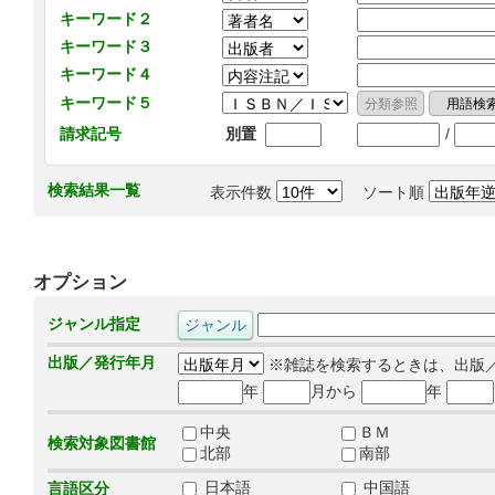
キーワード２
キーワード３
キーワード４
キーワード５
/
請求記号
別置
検索結果一覧
表示件数
ソート順
オプション
ジャンル指定
出版／発行年月
※雑誌を検索するときは、出版
年
月から
年
中央
ＢＭ
検索対象図書館
北部
南部
日本語
中国語
言語区分