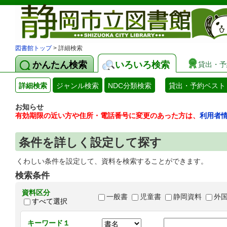
図書館トップ
> 詳細検索
かんたん検索
いろいろ検索
貸出・予
詳細検索
ジャンル検索
NDC分類検索
貸出・予約ベスト
お知らせ
有効期限の近い方や住所・電話番号に変更のあった方は、
利用者
条件を詳しく設定して探す
くわしい条件を設定して、資料を検索することができます。
検索条件
資料区分
一般書
児童書
静岡資料
外
すべて選択
キーワード１