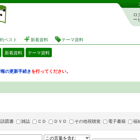
図書館 蔵書検索・予約システム
ロ
ー
約ベスト
新着資料
テーマ資料
新着資料
テーマ資料
情報の更新手続き
を行ってください。
国語図書
雑誌
ＣＤ
ＤＶＤ
その他視聴覚
電子書籍
福