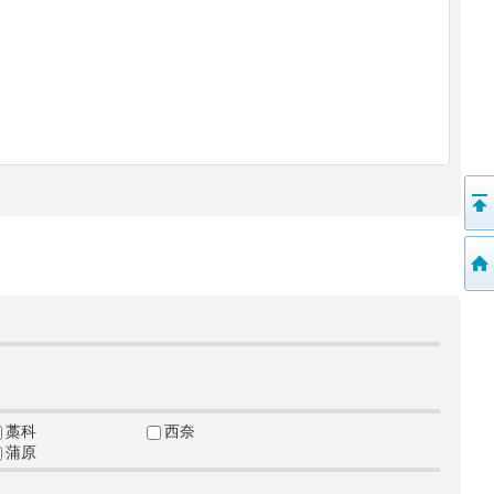
藁科
西奈
蒲原