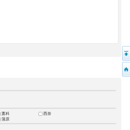
藁科
西奈
蒲原