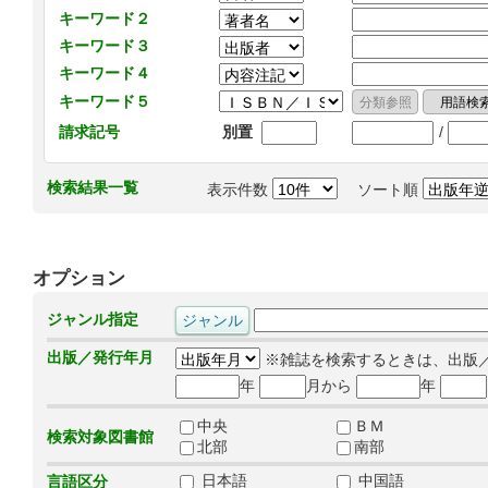
キーワード２
キーワード３
キーワード４
キーワード５
/
請求記号
別置
検索結果一覧
表示件数
ソート順
オプション
ジャンル指定
出版／発行年月
※雑誌を検索するときは、出版
年
月から
年
中央
ＢＭ
検索対象図書館
北部
南部
日本語
中国語
言語区分