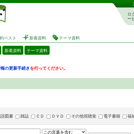
図書館 蔵書検索・予約システム
ロ
ー
約ベスト
新着資料
テーマ資料
新着資料
テーマ資料
情報の更新手続き
を行ってください。
国語図書
雑誌
ＣＤ
ＤＶＤ
その他視聴覚
電子書籍
福