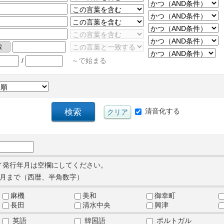
/
～で始まる
清音化する
／発行年月は空欄にしてください。
月まで（西暦、半角数字）
麻機
美和
御幸町
長田
清水中央
興津
英語
韓国語
ポルトガル