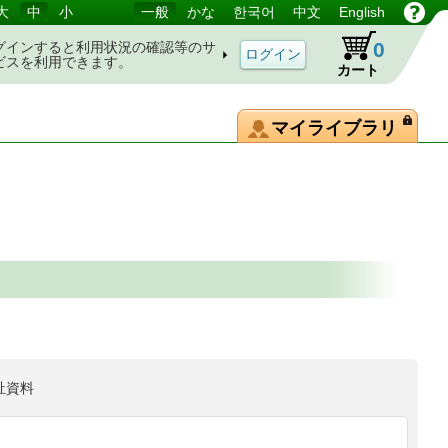
大
中
小
一般
かな
한국어
中文
English
0
グインすると利用状況の確認等のサ
ビスを利用できます。
カート
マイライブラリ
祉資料