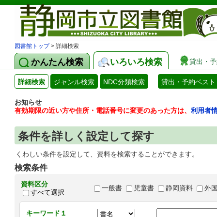
図書館トップ
> 詳細検索
かんたん検索
いろいろ検索
貸出・予
詳細検索
ジャンル検索
NDC分類検索
貸出・予約ベスト
お知らせ
有効期限の近い方や住所・電話番号に変更のあった方は、
利用者
条件を詳しく設定して探す
くわしい条件を設定して、資料を検索することができます。
検索条件
資料区分
一般書
児童書
静岡資料
外
すべて選択
キーワード１