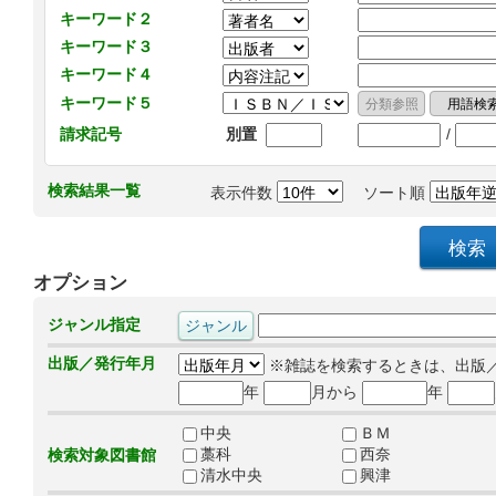
キーワード２
キーワード３
キーワード４
キーワード５
/
請求記号
別置
検索結果一覧
表示件数
ソート順
オプション
ジャンル指定
出版／発行年月
※雑誌を検索するときは、出版
年
月から
年
中央
ＢＭ
藁科
西奈
検索対象図書館
清水中央
興津