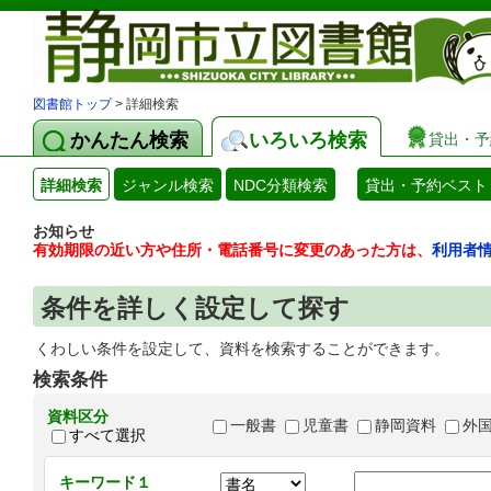
図書館トップ
> 詳細検索
かんたん検索
いろいろ検索
貸出・予
詳細検索
ジャンル検索
NDC分類検索
貸出・予約ベスト
お知らせ
有効期限の近い方や住所・電話番号に変更のあった方は、
利用者
条件を詳しく設定して探す
くわしい条件を設定して、資料を検索することができます。
検索条件
資料区分
一般書
児童書
静岡資料
外
すべて選択
キーワード１