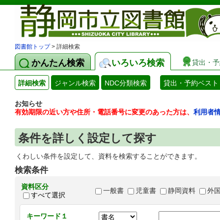
図書館トップ
> 詳細検索
かんたん検索
いろいろ検索
貸出・予
詳細検索
ジャンル検索
NDC分類検索
貸出・予約ベスト
お知らせ
有効期限の近い方や住所・電話番号に変更のあった方は、
利用者
条件を詳しく設定して探す
くわしい条件を設定して、資料を検索することができます。
検索条件
資料区分
一般書
児童書
静岡資料
外
すべて選択
キーワード１