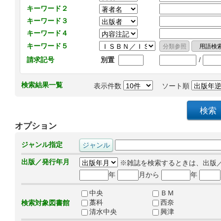
キーワード２
キーワード３
キーワード４
キーワード５
/
請求記号
別置
検索結果一覧
表示件数
ソート順
オプション
ジャンル指定
出版／発行年月
※雑誌を検索するときは、出版
年
月から
年
中央
ＢＭ
藁科
西奈
検索対象図書館
清水中央
興津