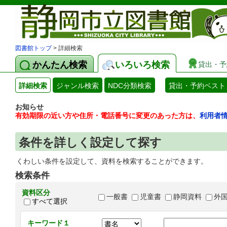
図書館トップ
> 詳細検索
かんたん検索
いろいろ検索
貸出・予
詳細検索
ジャンル検索
NDC分類検索
貸出・予約ベスト
お知らせ
有効期限の近い方や住所・電話番号に変更のあった方は、
利用者
条件を詳しく設定して探す
くわしい条件を設定して、資料を検索することができます。
検索条件
資料区分
一般書
児童書
静岡資料
外
すべて選択
キーワード１