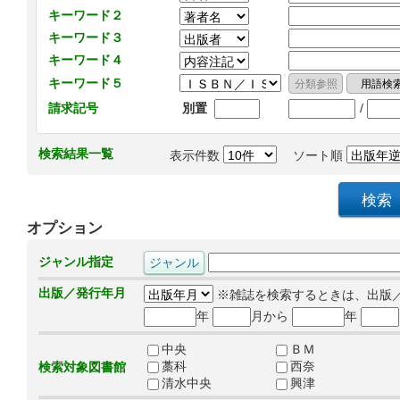
キーワード２
キーワード３
キーワード４
キーワード５
/
請求記号
別置
検索結果一覧
表示件数
ソート順
オプション
ジャンル指定
出版／発行年月
※雑誌を検索するときは、出版
年
月から
年
中央
ＢＭ
藁科
西奈
検索対象図書館
清水中央
興津