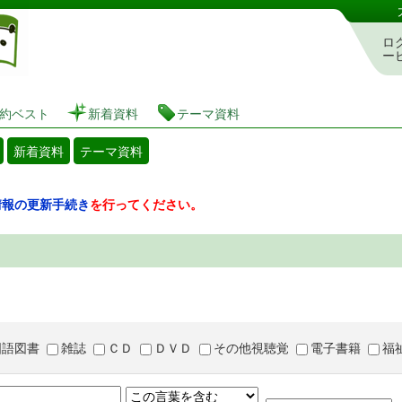
図書館 蔵書検索・予約システム
ロ
ー
約ベスト
新着資料
テーマ資料
新着資料
テーマ資料
情報の更新手続き
を行ってください。
国語図書
雑誌
ＣＤ
ＤＶＤ
その他視聴覚
電子書籍
福