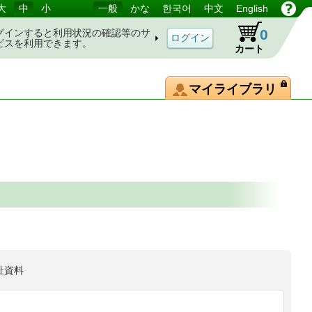
大
中
小
一般
かな
한국어
中文
English
0
グインすると利用状況の確認等のサ
ビスを利用できます。
カート
マイライブラリ
祉資料