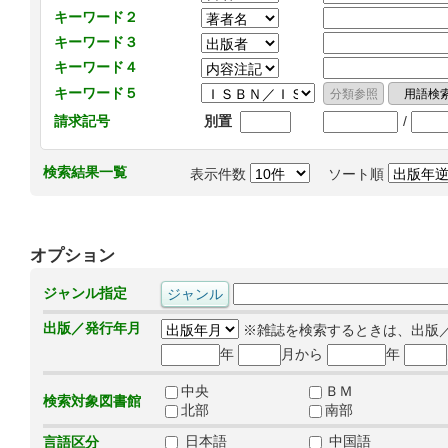
キーワード２
キーワード３
キーワード４
キーワード５
/
請求記号
別置
検索結果一覧
表示件数
ソート順
オプション
ジャンル指定
出版／発行年月
※雑誌を検索するときは、出版
年
月から
年
中央
ＢＭ
検索対象図書館
北部
南部
日本語
中国語
言語区分