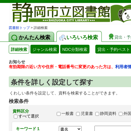
図書館トップ
> 詳細検索
かんたん検索
いろいろ検索
貸出・予
詳細検索
ジャンル検索
NDC分類検索
貸出・予約ベスト
お知らせ
有効期限の近い方や住所・電話番号に変更のあった方は、
利用者
条件を詳しく設定して探す
くわしい条件を設定して、資料を検索することができます。
検索条件
資料区分
一般書
児童書
静岡資料
外
すべて選択
キーワード１