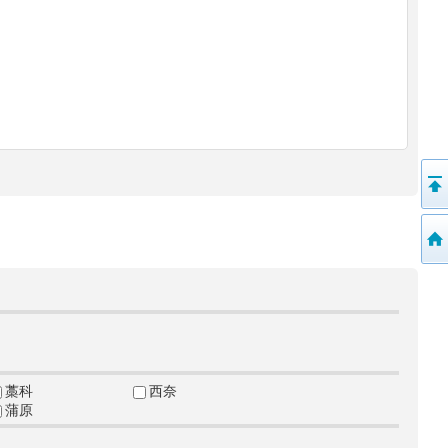
藁科
西奈
蒲原