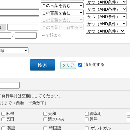
/
～で始まる
清音化する
／発行年月は空欄にしてください。
月まで（西暦、半角数字）
麻機
美和
御幸町
長田
清水中央
興津
英語
韓国語
ポルトガル