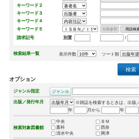
キーワード２
キーワード３
キーワード４
キーワード５
/
請求記号
別置
検索結果一覧
表示件数
ソート順
オプション
ジャンル指定
出版／発行年月
※雑誌を検索するときは、出版
年
月から
年
中央
ＢＭ
藁科
西奈
検索対象図書館
清水中央
興津