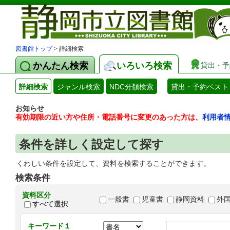
図書館トップ
> 詳細検索
かんたん検索
いろいろ検索
貸出・予
詳細検索
ジャンル検索
NDC分類検索
貸出・予約ベスト
お知らせ
有効期限の近い方や住所・電話番号に変更のあった方は、
利用者
条件を詳しく設定して探す
くわしい条件を設定して、資料を検索することができます。
検索条件
資料区分
一般書
児童書
静岡資料
外
すべて選択
キーワード１