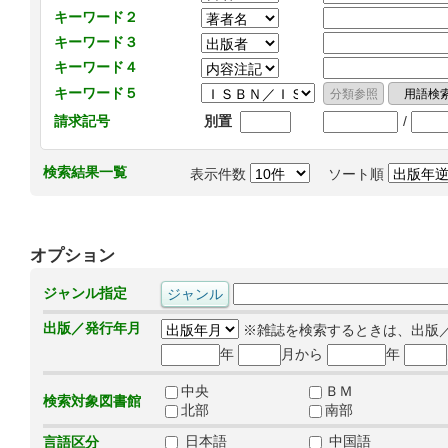
キーワード２
キーワード３
キーワード４
キーワード５
/
請求記号
別置
検索結果一覧
表示件数
ソート順
オプション
ジャンル指定
出版／発行年月
※雑誌を検索するときは、出版
年
月から
年
中央
ＢＭ
検索対象図書館
北部
南部
日本語
中国語
言語区分