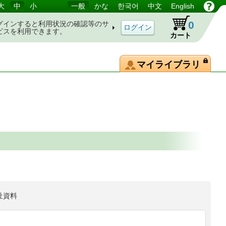
大
中
小
一般
かな
한국어
中文
English
0
グインすると利用状況の確認等のサ
ビスを利用できます。
カート
マイライブラリ
祉資料