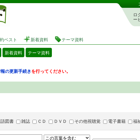
図書館 蔵書検索・予約システム
ロ
ー
約ベスト
新着資料
テーマ資料
新着資料
テーマ資料
情報の更新手続き
を行ってください。
国語図書
雑誌
ＣＤ
ＤＶＤ
その他視聴覚
電子書籍
福