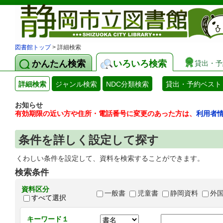
図書館トップ
> 詳細検索
かんたん検索
いろいろ検索
貸出・予
詳細検索
ジャンル検索
NDC分類検索
貸出・予約ベスト
お知らせ
有効期限の近い方や住所・電話番号に変更のあった方は、
利用者
条件を詳しく設定して探す
くわしい条件を設定して、資料を検索することができます。
検索条件
資料区分
一般書
児童書
静岡資料
外
すべて選択
キーワード１