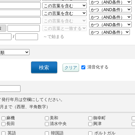
/
～で始まる
清音化する
／発行年月は空欄にしてください。
月まで（西暦、半角数字）
麻機
美和
御幸町
長田
清水中央
興津
英語
韓国語
ポルトガル