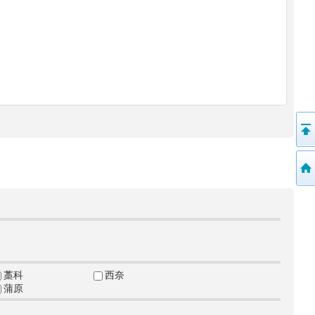
藁科
西奈
蒲原