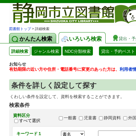
図書館トップ
> 詳細検索
かんたん検索
いろいろ検索
貸出・予
詳細検索
ジャンル検索
NDC分類検索
貸出・予約ベスト
お知らせ
有効期限の近い方や住所・電話番号に変更のあった方は、
利用者
条件を詳しく設定して探す
くわしい条件を設定して、資料を検索することができます。
検索条件
資料区分
一般書
児童書
静岡資料
外
すべて選択
キーワード１