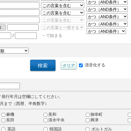
/
～で始まる
清音化する
／発行年月は空欄にしてください。
月まで（西暦、半角数字）
麻機
美和
御幸町
長田
清水中央
興津
英語
韓国語
ポルトガル