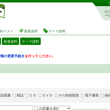
図書館 蔵書検索・予約システム
ロ
ー
約ベスト
新着資料
テーマ資料
新着資料
テーマ資料
情報の更新手続き
を行ってください。
国語図書
雑誌
ＣＤ
ＤＶＤ
その他視聴覚
電子書籍
福