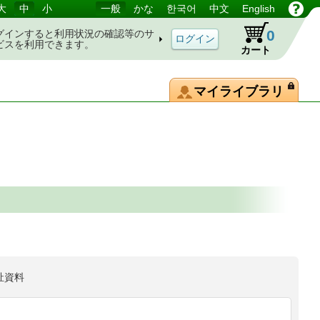
大
中
小
一般
かな
한국어
中文
English
0
グインすると利用状況の確認等のサ
ビスを利用できます。
カート
マイライブラリ
祉資料