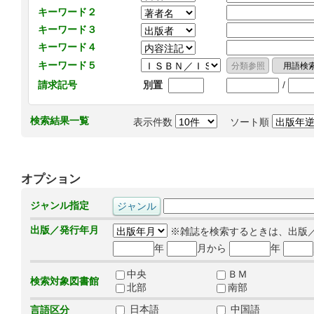
キーワード２
キーワード３
キーワード４
キーワード５
/
請求記号
別置
検索結果一覧
表示件数
ソート順
オプション
ジャンル指定
出版／発行年月
※雑誌を検索するときは、出版
年
月から
年
中央
ＢＭ
検索対象図書館
北部
南部
日本語
中国語
言語区分