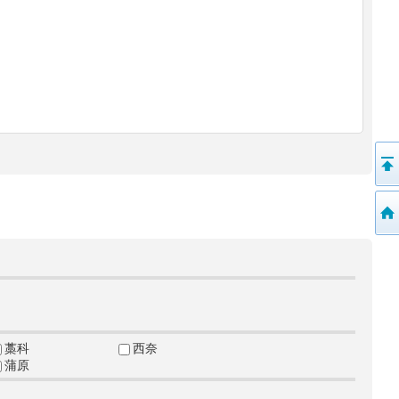
藁科
西奈
蒲原