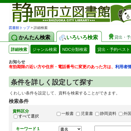
図書館トップ
> 詳細検索
かんたん検索
いろいろ検索
貸出・予
詳細検索
ジャンル検索
NDC分類検索
貸出・予約ベスト
お知らせ
有効期限の近い方や住所・電話番号に変更のあった方は、
利用者
条件を詳しく設定して探す
くわしい条件を設定して、資料を検索することができます。
検索条件
資料区分
一般書
児童書
静岡資料
外
すべて選択
キーワード１