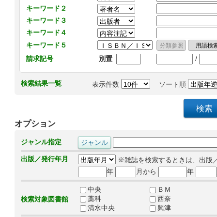
キーワード２
キーワード３
キーワード４
キーワード５
/
請求記号
別置
検索結果一覧
表示件数
ソート順
オプション
ジャンル指定
出版／発行年月
※雑誌を検索するときは、出版
年
月から
年
中央
ＢＭ
藁科
西奈
検索対象図書館
清水中央
興津