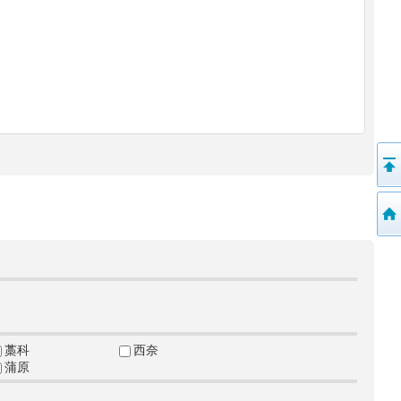
藁科
西奈
蒲原