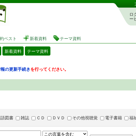
図書館 蔵書検索・予約システム
ロ
ー
約ベスト
新着資料
テーマ資料
新着資料
テーマ資料
情報の更新手続き
を行ってください。
国語図書
雑誌
ＣＤ
ＤＶＤ
その他視聴覚
電子書籍
福