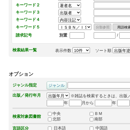
キーワード２
キーワード３
キーワード４
キーワード５
/
請求記号
別置
検索結果一覧
表示件数
ソート順
オプション
ジャンル指定
出版／発行年月
※雑誌を検索するときは、出版
年
月から
年
中央
ＢＭ
検索対象図書館
北部
南部
日本語
中国語
言語区分