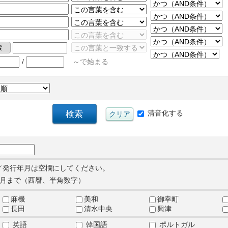
/
～で始まる
清音化する
／発行年月は空欄にしてください。
月まで（西暦、半角数字）
麻機
美和
御幸町
長田
清水中央
興津
英語
韓国語
ポルトガル