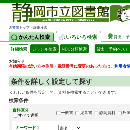
図書館トップ
> 詳細検索
かんたん検索
いろいろ検索
貸出・予
詳細検索
ジャンル検索
NDC分類検索
貸出・予約ベスト
お知らせ
有効期限の近い方や住所・電話番号に変更のあった方は、
利用者
条件を詳しく設定して探す
くわしい条件を設定して、資料を検索することができます。
検索条件
資料区分
一般書
児童書
静岡資料
外
すべて選択
キーワード１