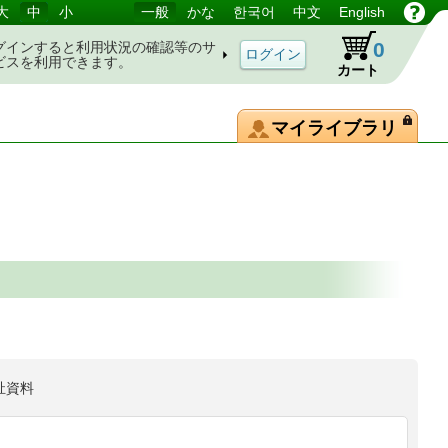
大
中
小
一般
かな
한국어
中文
English
0
グインすると利用状況の確認等のサ
ビスを利用できます。
カート
マイライブラリ
祉資料