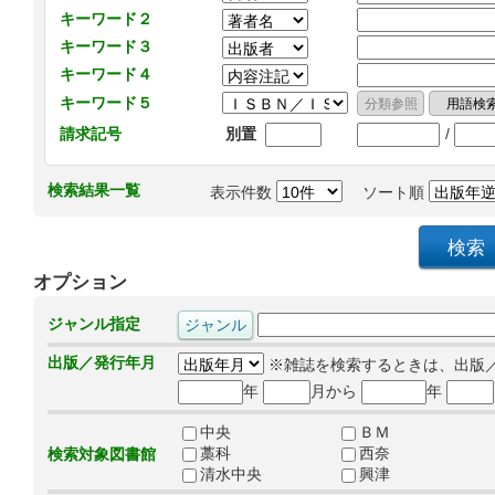
キーワード２
キーワード３
キーワード４
キーワード５
/
請求記号
別置
検索結果一覧
表示件数
ソート順
オプション
ジャンル指定
出版／発行年月
※雑誌を検索するときは、出版
年
月から
年
中央
ＢＭ
藁科
西奈
検索対象図書館
清水中央
興津