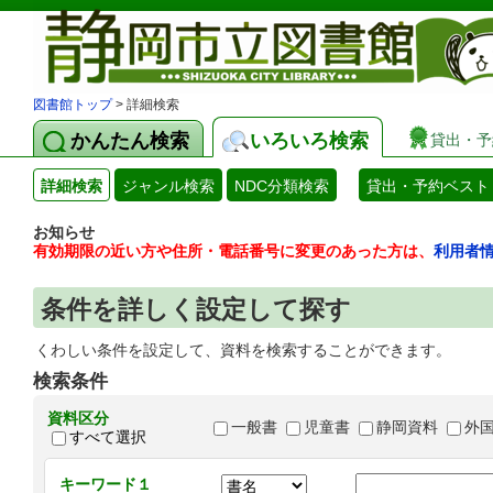
図書館トップ
> 詳細検索
かんたん検索
いろいろ検索
貸出・予
詳細検索
ジャンル検索
NDC分類検索
貸出・予約ベスト
お知らせ
有効期限の近い方や住所・電話番号に変更のあった方は、
利用者
条件を詳しく設定して探す
くわしい条件を設定して、資料を検索することができます。
検索条件
資料区分
一般書
児童書
静岡資料
外
すべて選択
キーワード１