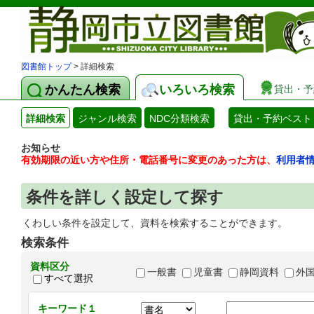
図書館トップ
> 詳細検索
かんたん検索
いろいろ検索
貸出・予
詳細検索
ジャンル検索
NDC分類検索
貸出・予約ベスト
お知らせ
有効期限の近い方や住所・電話番号に変更のあった方は、
利用者
条件を詳しく設定して探す
くわしい条件を設定して、資料を検索することができます。
検索条件
資料区分
一般書
児童書
静岡資料
外
すべて選択
キーワード１