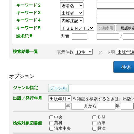
キーワード２
キーワード３
キーワード４
キーワード５
/
請求記号
別置
検索結果一覧
表示件数
ソート順
オプション
ジャンル指定
出版／発行年月
※雑誌を検索するときは、出版
年
月から
年
中央
ＢＭ
藁科
西奈
検索対象図書館
清水中央
興津