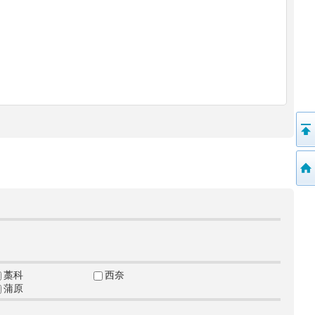
藁科
西奈
蒲原