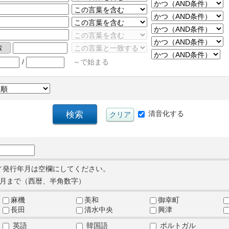
/
～で始まる
清音化する
／発行年月は空欄にしてください。
月まで（西暦、半角数字）
麻機
美和
御幸町
長田
清水中央
興津
英語
韓国語
ポルトガル