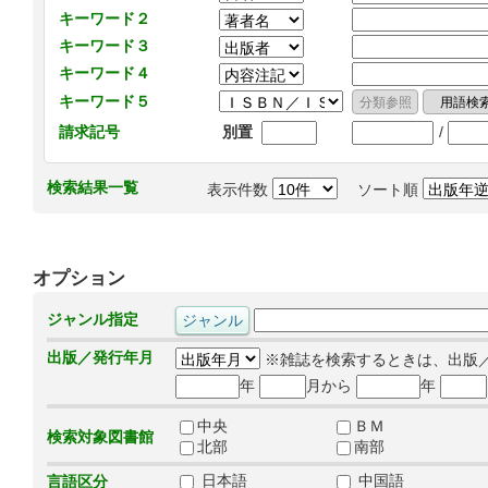
キーワード２
キーワード３
キーワード４
キーワード５
/
請求記号
別置
検索結果一覧
表示件数
ソート順
オプション
ジャンル指定
出版／発行年月
※雑誌を検索するときは、出版
年
月から
年
中央
ＢＭ
検索対象図書館
北部
南部
日本語
中国語
言語区分