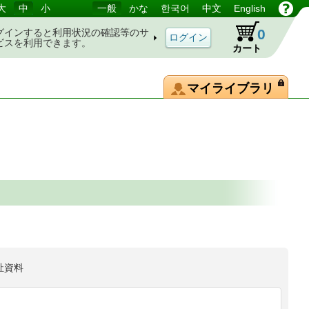
大
中
小
一般
かな
한국어
中文
English
0
グインすると利用状況の確認等のサ
ビスを利用できます。
カート
マイライブラリ
祉資料