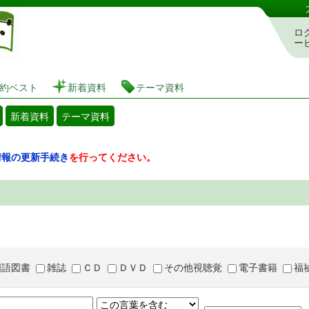
図書館 蔵書検索・予約システム
ロ
ー
約ベスト
新着資料
テーマ資料
新着資料
テーマ資料
情報の更新手続き
を行ってください。
国語図書
雑誌
ＣＤ
ＤＶＤ
その他視聴覚
電子書籍
福