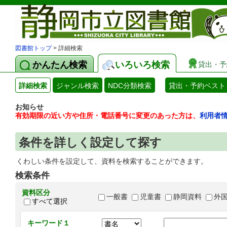
図書館トップ
> 詳細検索
かんたん検索
いろいろ検索
貸出・予
詳細検索
ジャンル検索
NDC分類検索
貸出・予約ベスト
お知らせ
有効期限の近い方や住所・電話番号に変更のあった方は、
利用者
条件を詳しく設定して探す
くわしい条件を設定して、資料を検索することができます。
検索条件
資料区分
一般書
児童書
静岡資料
外
すべて選択
キーワード１