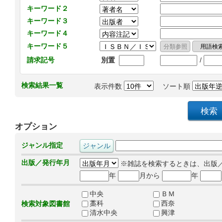
キーワード２
キーワード３
キーワード４
キーワード５
/
請求記号
別置
検索結果一覧
表示件数
ソート順
オプション
ジャンル指定
出版／発行年月
※雑誌を検索するときは、出版
年
月から
年
中央
ＢＭ
藁科
西奈
検索対象図書館
清水中央
興津