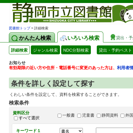
図書館トップ
> 詳細検索
かんたん検索
いろいろ検索
貸出・予
詳細検索
ジャンル検索
NDC分類検索
貸出・予約ベスト
お知らせ
有効期限の近い方や住所・電話番号に変更のあった方は、
利用者
条件を詳しく設定して探す
くわしい条件を設定して、資料を検索することができます。
検索条件
資料区分
一般書
児童書
静岡資料
外
すべて選択
キーワード１