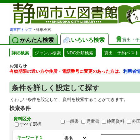
図書館トップ
> 詳細検索
かんたん検索
いろいろ検索
貸出・予
詳細検索
ジャンル検索
NDC分類検索
貸出・予約ベスト
お知らせ
有効期限の近い方や住所・電話番号に変更のあった方は、
利用者
条件を詳しく設定して探す
くわしい条件を設定して、資料を検索することができます。
検索条件
資料区分
一般書
児童書
静岡資料
外
すべて選択
キーワード１