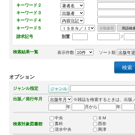
キーワード２
キーワード３
キーワード４
キーワード５
/
請求記号
別置
検索結果一覧
表示件数
ソート順
オプション
ジャンル指定
出版／発行年月
※雑誌を検索するときは、出版
年
月から
年
中央
ＢＭ
藁科
西奈
検索対象図書館
清水中央
興津