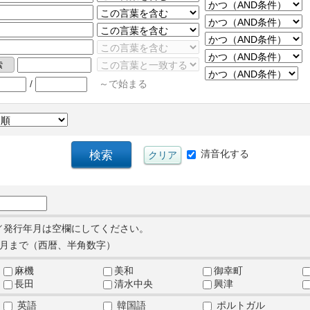
/
～で始まる
清音化する
／発行年月は空欄にしてください。
月まで（西暦、半角数字）
麻機
美和
御幸町
長田
清水中央
興津
英語
韓国語
ポルトガル