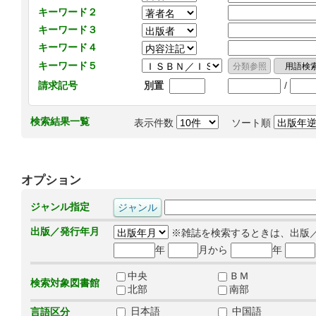
キーワード２
キーワード３
キーワード４
キーワード５
/
請求記号
別置
検索結果一覧
表示件数
ソート順
オプション
ジャンル指定
出版／発行年月
※雑誌を検索するときは、出版
年
月から
年
中央
ＢＭ
検索対象図書館
北部
南部
日本語
中国語
言語区分