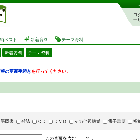
図書館 蔵書検索・予約システム
ロ
ー
約ベスト
新着資料
テーマ資料
新着資料
テーマ資料
情報の更新手続き
を行ってください。
国語図書
雑誌
ＣＤ
ＤＶＤ
その他視聴覚
電子書籍
福