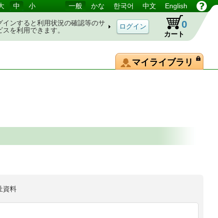
大
中
小
一般
かな
한국어
中文
English
0
グインすると利用状況の確認等のサ
ビスを利用できます。
カート
マイライブラリ
祉資料