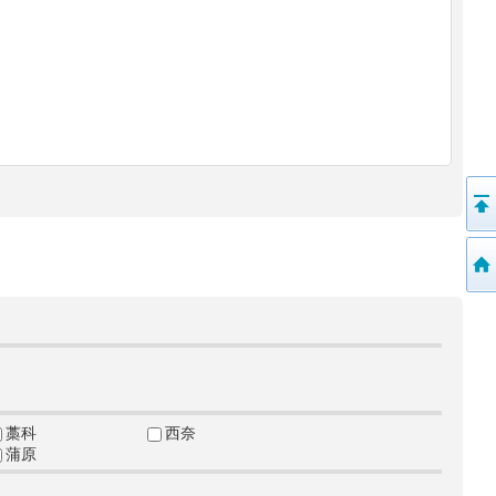
藁科
西奈
蒲原