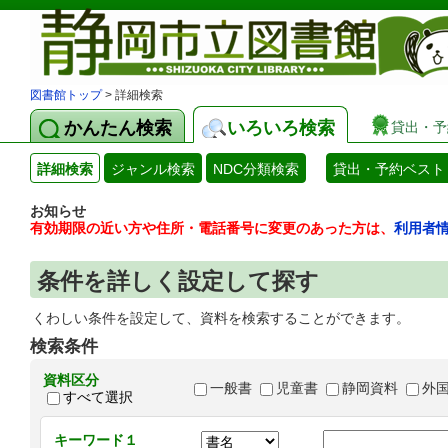
図書館トップ
> 詳細検索
かんたん検索
いろいろ検索
貸出・予
詳細検索
ジャンル検索
NDC分類検索
貸出・予約ベスト
お知らせ
有効期限の近い方や住所・電話番号に変更のあった方は、
利用者
条件を詳しく設定して探す
くわしい条件を設定して、資料を検索することができます。
検索条件
資料区分
一般書
児童書
静岡資料
外
すべて選択
キーワード１