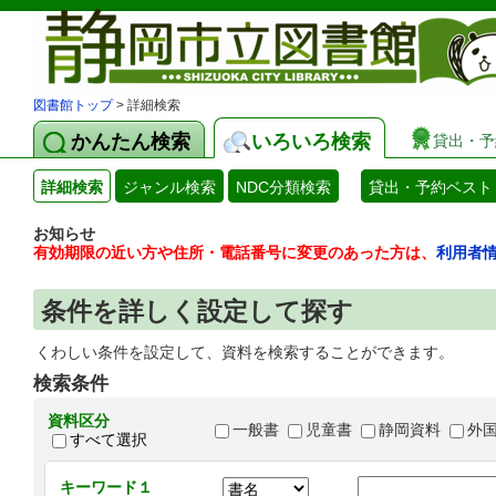
図書館トップ
> 詳細検索
かんたん検索
いろいろ検索
貸出・予
詳細検索
ジャンル検索
NDC分類検索
貸出・予約ベスト
お知らせ
有効期限の近い方や住所・電話番号に変更のあった方は、
利用者
条件を詳しく設定して探す
くわしい条件を設定して、資料を検索することができます。
検索条件
資料区分
一般書
児童書
静岡資料
外
すべて選択
キーワード１