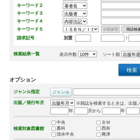
キーワード２
キーワード３
キーワード４
キーワード５
/
請求記号
別置
検索結果一覧
表示件数
ソート順
オプション
ジャンル指定
出版／発行年月
※雑誌を検索するときは、出版
年
月から
年
中央
ＢＭ
藁科
西奈
検索対象図書館
清水中央
興津