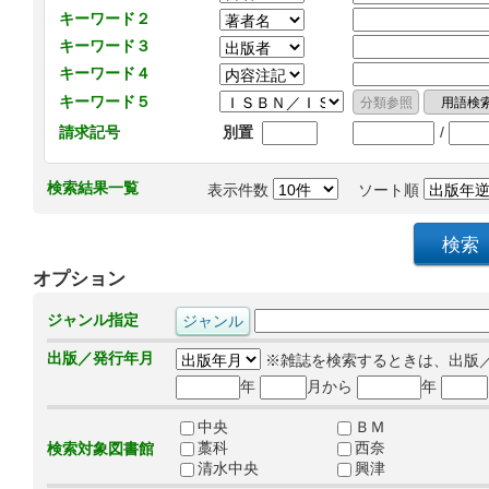
キーワード２
キーワード３
キーワード４
キーワード５
/
請求記号
別置
検索結果一覧
表示件数
ソート順
オプション
ジャンル指定
出版／発行年月
※雑誌を検索するときは、出版
年
月から
年
中央
ＢＭ
藁科
西奈
検索対象図書館
清水中央
興津