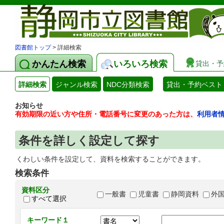
図書館トップ
> 詳細検索
かんたん検索
いろいろ検索
貸出・予
詳細検索
ジャンル検索
NDC分類検索
貸出・予約ベスト
お知らせ
有効期限の近い方や住所・電話番号に変更のあった方は、
利用者
条件を詳しく設定して探す
くわしい条件を設定して、資料を検索することができます。
検索条件
資料区分
一般書
児童書
静岡資料
外
すべて選択
キーワード１