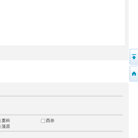
藁科
西奈
蒲原