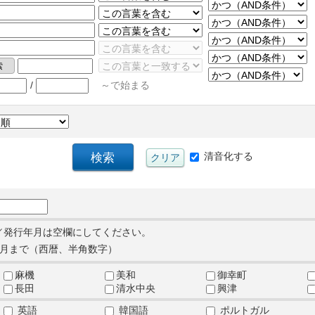
/
～で始まる
清音化する
／発行年月は空欄にしてください。
月まで（西暦、半角数字）
麻機
美和
御幸町
長田
清水中央
興津
英語
韓国語
ポルトガル