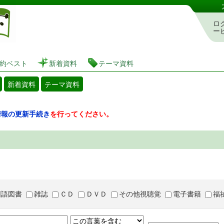
図書館 蔵書検索・予約システム
ロ
ー
約ベスト
新着資料
テーマ資料
新着資料
テーマ資料
情報の更新手続き
を行ってください。
国語図書
雑誌
ＣＤ
ＤＶＤ
その他視聴覚
電子書籍
福