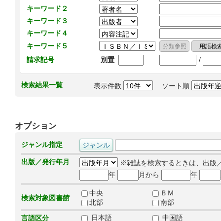
キーワード２
キーワード３
キーワード４
キーワード５
/
請求記号
別置
検索結果一覧
表示件数
ソート順
オプション
ジャンル指定
出版／発行年月
※雑誌を検索するときは、出版
年
月から
年
中央
ＢＭ
検索対象図書館
北部
南部
日本語
中国語
言語区分