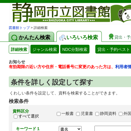
図書館トップ
> 詳細検索
かんたん検索
いろいろ検索
貸出・予
詳細検索
ジャンル検索
NDC分類検索
貸出・予約ベスト
お知らせ
有効期限の近い方や住所・電話番号に変更のあった方は、
利用者
条件を詳しく設定して探す
くわしい条件を設定して、資料を検索することができます。
検索条件
資料区分
一般書
児童書
静岡資料
外
すべて選択
キーワード１