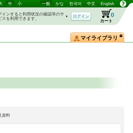
大
中
小
一般
かな
한국어
中文
English
0
グインすると利用状況の確認等のサ
ビスを利用できます。
カート
マイライブラリ
祉資料