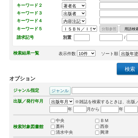
キーワード２
キーワード３
キーワード４
キーワード５
/
請求記号
別置
検索結果一覧
表示件数
ソート順
オプション
ジャンル指定
出版／発行年月
※雑誌を検索するときは、出版
年
月から
年
中央
ＢＭ
藁科
西奈
検索対象図書館
清水中央
興津