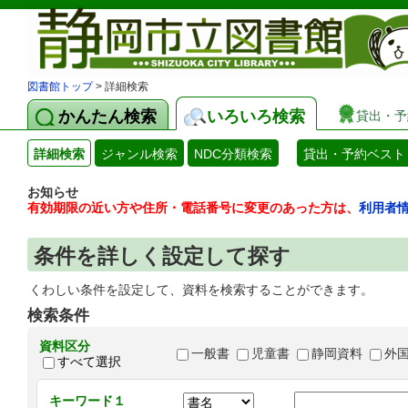
図書館トップ
> 詳細検索
かんたん検索
いろいろ検索
貸出・予
詳細検索
ジャンル検索
NDC分類検索
貸出・予約ベスト
お知らせ
有効期限の近い方や住所・電話番号に変更のあった方は、
利用者
条件を詳しく設定して探す
くわしい条件を設定して、資料を検索することができます。
検索条件
資料区分
一般書
児童書
静岡資料
外
すべて選択
キーワード１