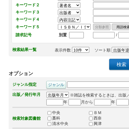
キーワード２
キーワード３
キーワード４
キーワード５
/
請求記号
別置
検索結果一覧
表示件数
ソート順
オプション
ジャンル指定
出版／発行年月
※雑誌を検索するときは、出版
年
月から
年
中央
ＢＭ
藁科
西奈
検索対象図書館
清水中央
興津