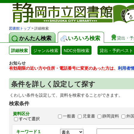
図書館トップ
> 詳細検索
かんたん検索
いろいろ検索
貸出・予
詳細検索
ジャンル検索
NDC分類検索
貸出・予約ベスト
お知らせ
有効期限の近い方や住所・電話番号に変更のあった方は、
利用者
条件を詳しく設定して探す
くわしい条件を設定して、資料を検索することができます。
検索条件
資料区分
一般書
児童書
静岡資料
外
すべて選択
キーワード１