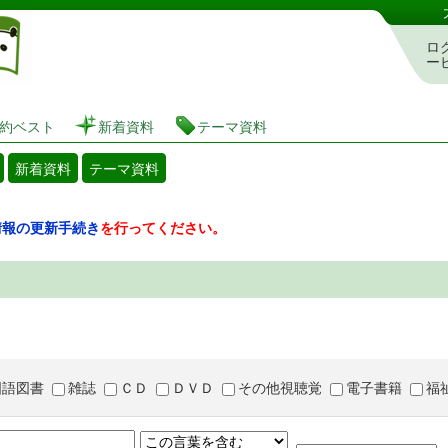
図書館 蔵書検索・予約システム
ロ
ー
約ベスト
新着資料
テーマ資料
新着資料
テーマ資料
情報の更新手続き
を行ってください。
国語図書
雑誌
ＣＤ
ＤＶＤ
その他視聴覚
電子書籍
福