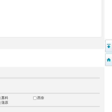
藁科
西奈
蒲原