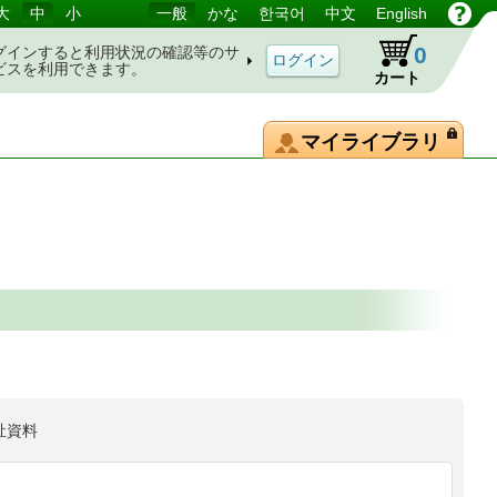
大
中
小
一般
かな
한국어
中文
English
0
グインすると利用状況の確認等のサ
ビスを利用できます。
カート
マイライブラリ
祉資料