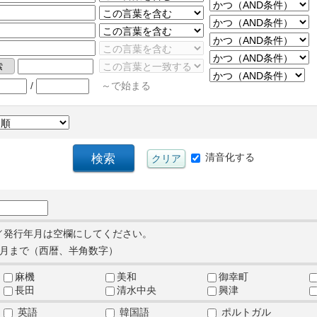
/
～で始まる
清音化する
／発行年月は空欄にしてください。
月まで（西暦、半角数字）
麻機
美和
御幸町
長田
清水中央
興津
英語
韓国語
ポルトガル