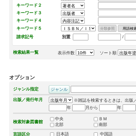
キーワード２
キーワード３
キーワード４
キーワード５
/
請求記号
別置
検索結果一覧
表示件数
ソート順
オプション
ジャンル指定
出版／発行年月
※雑誌を検索するときは、出版
年
月から
年
中央
ＢＭ
検索対象図書館
北部
南部
日本語
中国語
言語区分