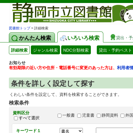
図書館トップ
> 詳細検索
かんたん検索
いろいろ検索
貸出・予
詳細検索
ジャンル検索
NDC分類検索
貸出・予約ベスト
お知らせ
有効期限の近い方や住所・電話番号に変更のあった方は、
利用者
条件を詳しく設定して探す
くわしい条件を設定して、資料を検索することができます。
検索条件
資料区分
一般書
児童書
静岡資料
外
すべて選択
キーワード１