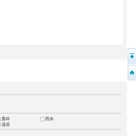
藁科
西奈
蒲原