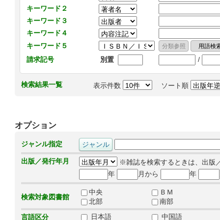
キーワード２
キーワード３
キーワード４
キーワード５
/
請求記号
別置
検索結果一覧
表示件数
ソート順
オプション
ジャンル指定
出版／発行年月
※雑誌を検索するときは、出版
年
月から
年
中央
ＢＭ
検索対象図書館
北部
南部
日本語
中国語
言語区分