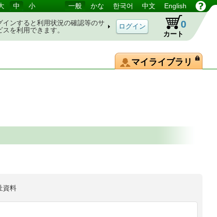
大
中
小
一般
かな
한국어
中文
English
0
グインすると利用状況の確認等のサ
ビスを利用できます。
カート
マイライブラリ
祉資料