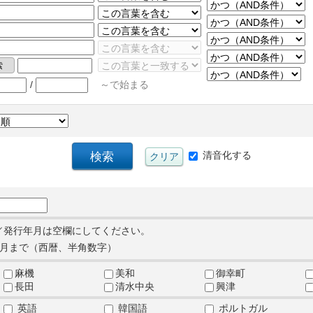
/
～で始まる
清音化する
／発行年月は空欄にしてください。
月まで（西暦、半角数字）
麻機
美和
御幸町
長田
清水中央
興津
英語
韓国語
ポルトガル