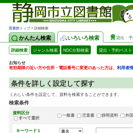
図書館トップ
> 詳細検索
かんたん検索
いろいろ検索
貸出・予
詳細検索
ジャンル検索
NDC分類検索
貸出・予約ベスト
お知らせ
有効期限の近い方や住所・電話番号に変更のあった方は、
利用者
条件を詳しく設定して探す
くわしい条件を設定して、資料を検索することができます。
検索条件
資料区分
一般書
児童書
静岡資料
外
すべて選択
キーワード１