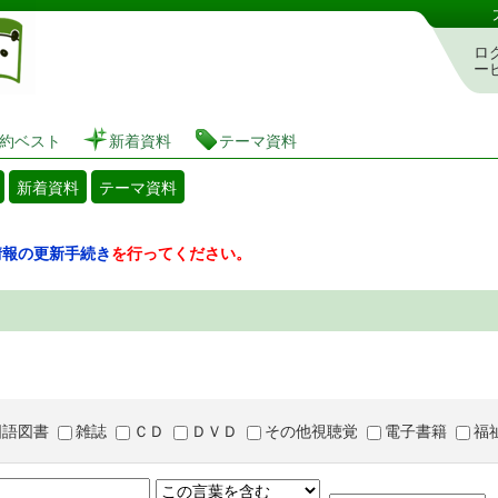
図書館 蔵書検索・予約システム
ロ
ー
約ベスト
新着資料
テーマ資料
新着資料
テーマ資料
情報の更新手続き
を行ってください。
国語図書
雑誌
ＣＤ
ＤＶＤ
その他視聴覚
電子書籍
福