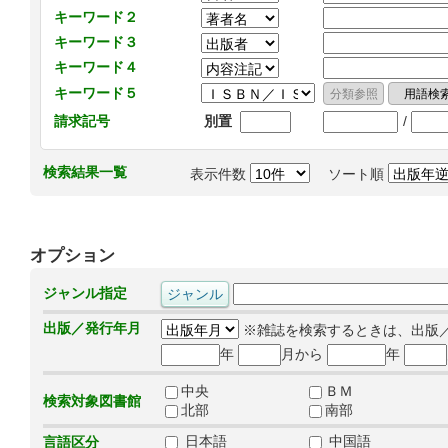
キーワード２
キーワード３
キーワード４
キーワード５
/
請求記号
別置
検索結果一覧
表示件数
ソート順
オプション
ジャンル指定
出版／発行年月
※雑誌を検索するときは、出版
年
月から
年
中央
ＢＭ
検索対象図書館
北部
南部
日本語
中国語
言語区分