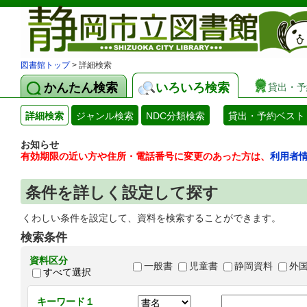
図書館トップ
> 詳細検索
かんたん検索
いろいろ検索
貸出・予
詳細検索
ジャンル検索
NDC分類検索
貸出・予約ベスト
お知らせ
有効期限の近い方や住所・電話番号に変更のあった方は、
利用者
条件を詳しく設定して探す
くわしい条件を設定して、資料を検索することができます。
検索条件
資料区分
一般書
児童書
静岡資料
外
すべて選択
キーワード１