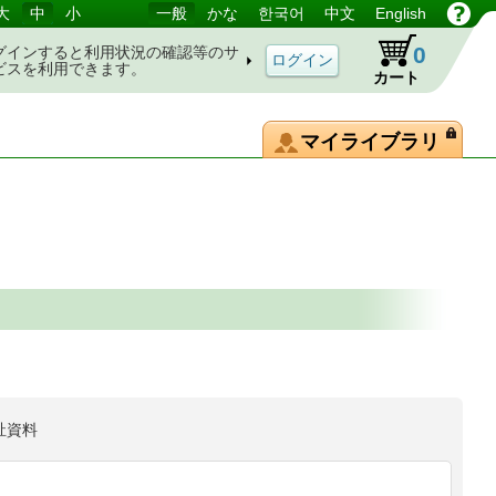
大
中
小
一般
かな
한국어
中文
English
0
グインすると利用状況の確認等のサ
ビスを利用できます。
カート
マイライブラリ
祉資料