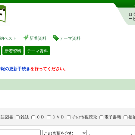
図書館 蔵書検索・予約システム
ロ
ー
約ベスト
新着資料
テーマ資料
新着資料
テーマ資料
情報の更新手続き
を行ってください。
国語図書
雑誌
ＣＤ
ＤＶＤ
その他視聴覚
電子書籍
福