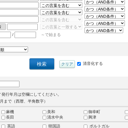
/
～で始まる
清音化する
／発行年月は空欄にしてください。
月まで（西暦、半角数字）
麻機
美和
御幸町
長田
清水中央
興津
英語
韓国語
ポルトガル