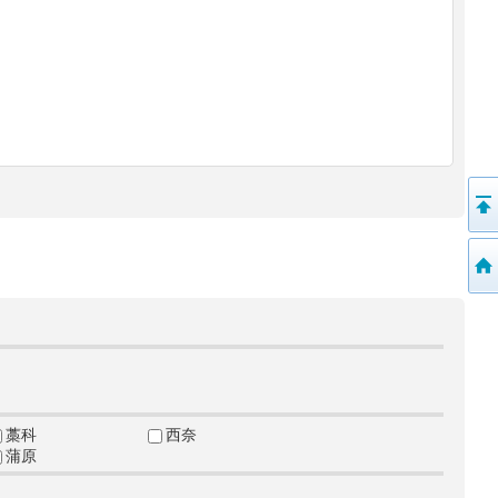
藁科
西奈
蒲原