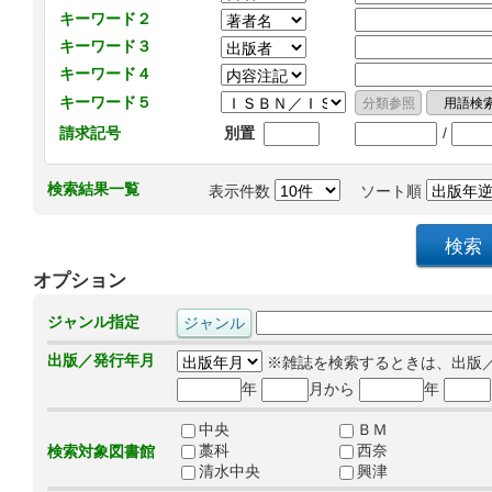
キーワード２
キーワード３
キーワード４
キーワード５
/
請求記号
別置
検索結果一覧
表示件数
ソート順
オプション
ジャンル指定
出版／発行年月
※雑誌を検索するときは、出版
年
月から
年
中央
ＢＭ
藁科
西奈
検索対象図書館
清水中央
興津