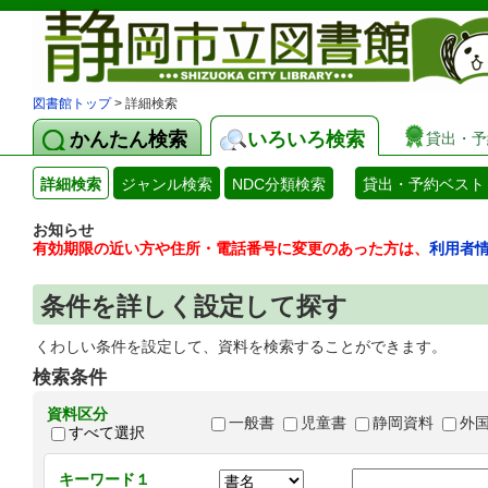
図書館トップ
> 詳細検索
かんたん検索
いろいろ検索
貸出・予
詳細検索
ジャンル検索
NDC分類検索
貸出・予約ベスト
お知らせ
有効期限の近い方や住所・電話番号に変更のあった方は、
利用者
条件を詳しく設定して探す
くわしい条件を設定して、資料を検索することができます。
検索条件
資料区分
一般書
児童書
静岡資料
外
すべて選択
キーワード１