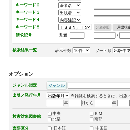
キーワード２
キーワード３
キーワード４
キーワード５
/
請求記号
別置
検索結果一覧
表示件数
ソート順
オプション
ジャンル指定
出版／発行年月
※雑誌を検索するときは、出版
年
月から
年
中央
ＢＭ
検索対象図書館
北部
南部
日本語
中国語
言語区分