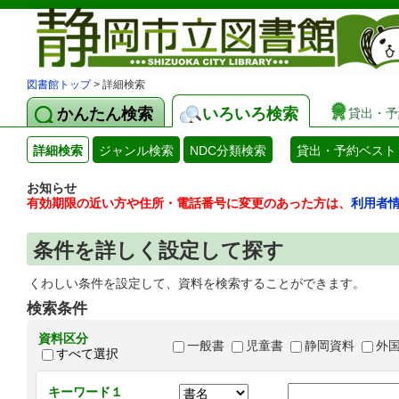
図書館トップ
> 詳細検索
かんたん検索
いろいろ検索
貸出・予
詳細検索
ジャンル検索
NDC分類検索
貸出・予約ベスト
お知らせ
有効期限の近い方や住所・電話番号に変更のあった方は、
利用者
条件を詳しく設定して探す
くわしい条件を設定して、資料を検索することができます。
検索条件
資料区分
一般書
児童書
静岡資料
外
すべて選択
キーワード１