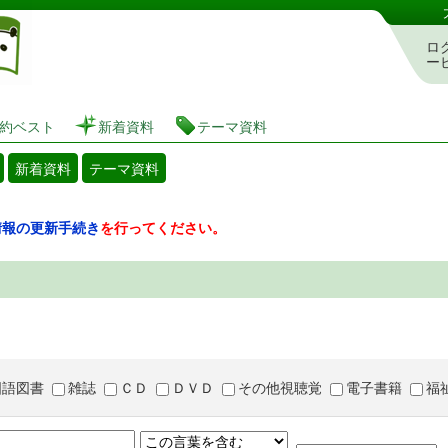
図書館 蔵書検索・予約システム
ロ
ー
約ベスト
新着資料
テーマ資料
新着資料
テーマ資料
情報の更新手続き
を行ってください。
国語図書
雑誌
ＣＤ
ＤＶＤ
その他視聴覚
電子書籍
福