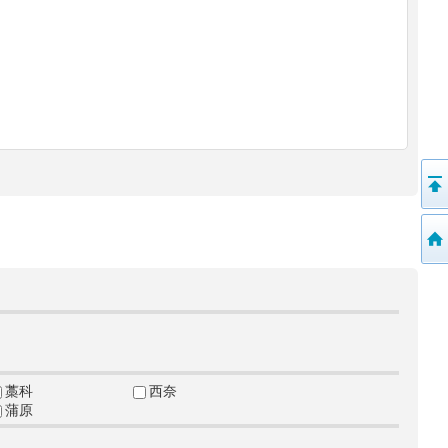
藁科
西奈
蒲原