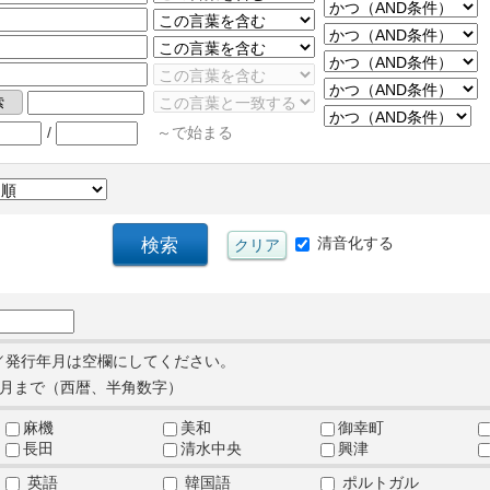
/
～で始まる
清音化する
／発行年月は空欄にしてください。
月まで（西暦、半角数字）
麻機
美和
御幸町
長田
清水中央
興津
英語
韓国語
ポルトガル