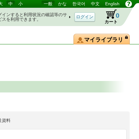
大
中
小
一般
かな
한국어
中文
English
0
グインすると利用状況の確認等のサ
ビスを利用できます。
カート
マイライブラリ
祉資料