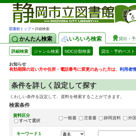
図書館トップ
> 詳細検索
かんたん検索
いろいろ検索
貸出・予
詳細検索
ジャンル検索
NDC分類検索
貸出・予約ベスト
お知らせ
有効期限の近い方や住所・電話番号に変更のあった方は、
利用者
条件を詳しく設定して探す
くわしい条件を設定して、資料を検索することができます。
検索条件
資料区分
一般書
児童書
静岡資料
外
すべて選択
キーワード１