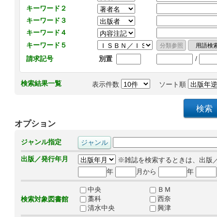
キーワード２
キーワード３
キーワード４
キーワード５
/
請求記号
別置
検索結果一覧
表示件数
ソート順
オプション
ジャンル指定
出版／発行年月
※雑誌を検索するときは、出版
年
月から
年
中央
ＢＭ
藁科
西奈
検索対象図書館
清水中央
興津