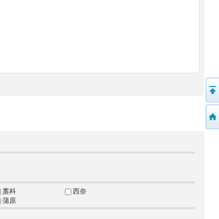
藁科
西奈
蒲原