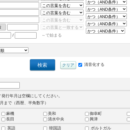
/
～で始まる
清音化する
／発行年月は空欄にしてください。
月まで（西暦、半角数字）
麻機
美和
御幸町
長田
清水中央
興津
英語
韓国語
ポルトガル