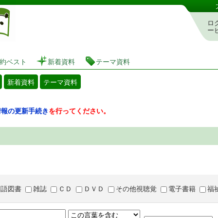
図書館 蔵書検索・予約システム
ロ
ー
約ベスト
新着資料
テーマ資料
新着資料
テーマ資料
情報の更新手続き
を行ってください。
国語図書
雑誌
ＣＤ
ＤＶＤ
その他視聴覚
電子書籍
福