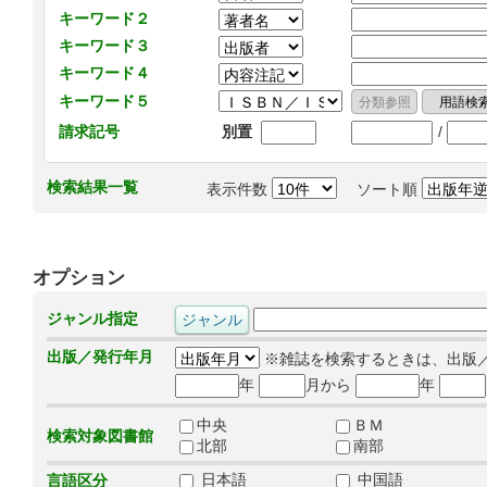
キーワード２
キーワード３
キーワード４
キーワード５
/
請求記号
別置
検索結果一覧
表示件数
ソート順
オプション
ジャンル指定
出版／発行年月
※雑誌を検索するときは、出版
年
月から
年
中央
ＢＭ
検索対象図書館
北部
南部
日本語
中国語
言語区分