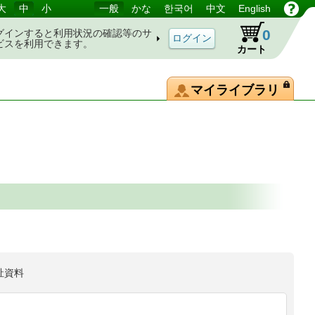
大
中
小
一般
かな
한국어
中文
English
0
グインすると利用状況の確認等のサ
ビスを利用できます。
カート
マイライブラリ
祉資料