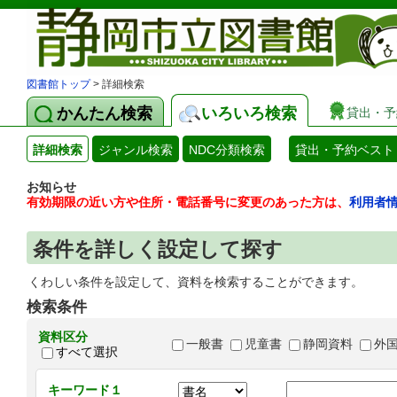
図書館トップ
> 詳細検索
かんたん検索
いろいろ検索
貸出・予
詳細検索
ジャンル検索
NDC分類検索
貸出・予約ベスト
お知らせ
有効期限の近い方や住所・電話番号に変更のあった方は、
利用者
条件を詳しく設定して探す
くわしい条件を設定して、資料を検索することができます。
検索条件
資料区分
一般書
児童書
静岡資料
外
すべて選択
キーワード１