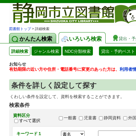
図書館トップ
> 詳細検索
かんたん検索
いろいろ検索
貸出・予
詳細検索
ジャンル検索
NDC分類検索
貸出・予約ベスト
お知らせ
有効期限の近い方や住所・電話番号に変更のあった方は、
利用者
条件を詳しく設定して探す
くわしい条件を設定して、資料を検索することができます。
検索条件
資料区分
一般書
児童書
静岡資料
外
すべて選択
キーワード１