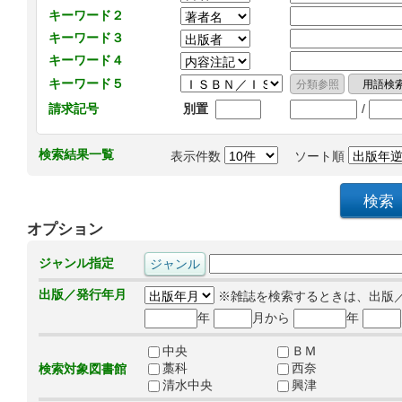
キーワード２
キーワード３
キーワード４
キーワード５
/
請求記号
別置
検索結果一覧
表示件数
ソート順
オプション
ジャンル指定
出版／発行年月
※雑誌を検索するときは、出版
年
月から
年
中央
ＢＭ
藁科
西奈
検索対象図書館
清水中央
興津