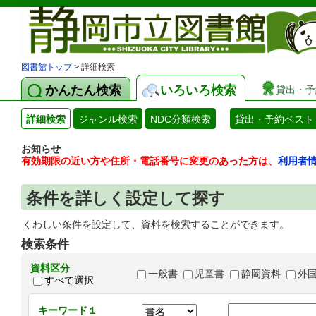
図書館トップ
> 詳細検索
かんたん検索
いろいろ検索
貸出・予
詳細検索
ジャンル検索
NDC分類検索
貸出・予約ベスト
お知らせ
有効期限の近い方や住所・電話番号に変更のあった方は、
利用者
条件を詳しく設定して探す
くわしい条件を設定して、資料を検索することができます。
検索条件
資料区分
一般書
児童書
静岡資料
外
すべて選択
キーワード１