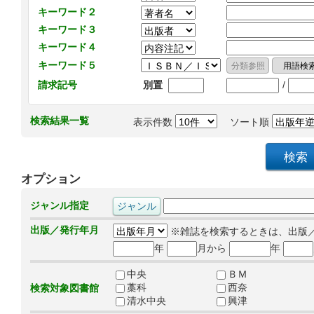
キーワード２
キーワード３
キーワード４
キーワード５
/
請求記号
別置
検索結果一覧
表示件数
ソート順
オプション
ジャンル指定
出版／発行年月
※雑誌を検索するときは、出版
年
月から
年
中央
ＢＭ
藁科
西奈
検索対象図書館
清水中央
興津