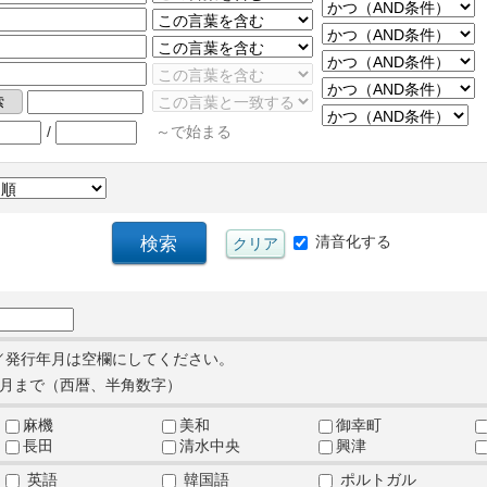
/
～で始まる
清音化する
／発行年月は空欄にしてください。
月まで（西暦、半角数字）
麻機
美和
御幸町
長田
清水中央
興津
英語
韓国語
ポルトガル