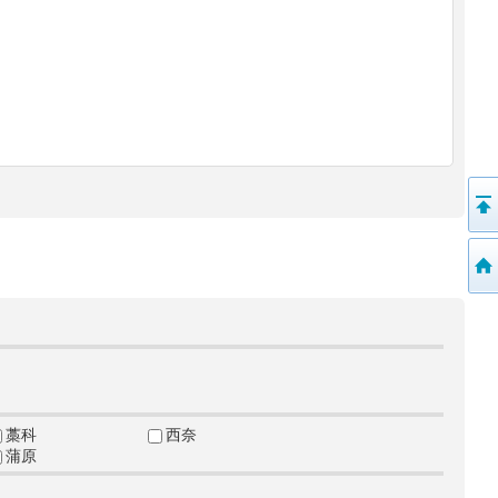
藁科
西奈
蒲原