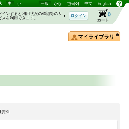
大
中
小
一般
かな
한국어
中文
English
0
グインすると利用状況の確認等のサ
ビスを利用できます。
カート
マイライブラリ
祉資料