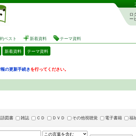
図書館 蔵書検索・予約システム
ロ
ー
約ベスト
新着資料
テーマ資料
新着資料
テーマ資料
情報の更新手続き
を行ってください。
国語図書
雑誌
ＣＤ
ＤＶＤ
その他視聴覚
電子書籍
福