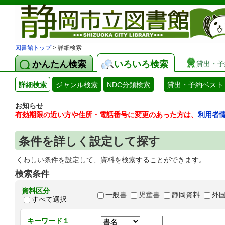
図書館トップ
> 詳細検索
かんたん検索
いろいろ検索
貸出・予
詳細検索
ジャンル検索
NDC分類検索
貸出・予約ベスト
お知らせ
有効期限の近い方や住所・電話番号に変更のあった方は、
利用者
条件を詳しく設定して探す
くわしい条件を設定して、資料を検索することができます。
検索条件
資料区分
一般書
児童書
静岡資料
外
すべて選択
キーワード１