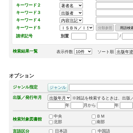
キーワード２
キーワード３
キーワード４
キーワード５
/
請求記号
別置
検索結果一覧
表示件数
ソート順
オプション
ジャンル指定
出版／発行年月
※雑誌を検索するときは、出版
年
月から
年
中央
ＢＭ
検索対象図書館
北部
南部
日本語
中国語
言語区分